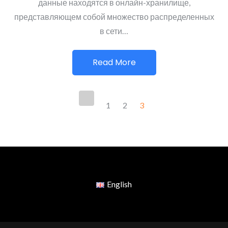
данные находятся в онлайн-хранилище,
представляющем собой множество распределенных
в сети…
Read More
Пагинация
1
2
3
записей
English