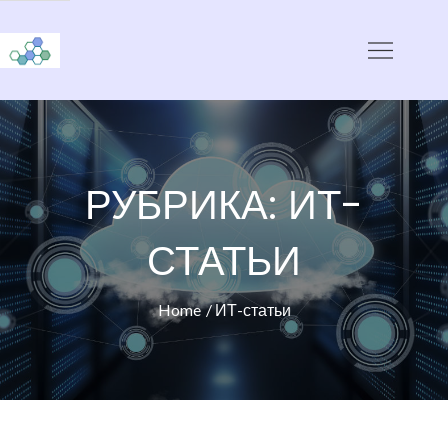
Skip
to
CloudStorage
content
РУБРИКА:
ИТ-
СТАТЬИ
Home
ИТ-статьи