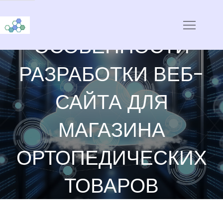
Skip
ТЕХНИЧЕСКИЕ
to
CloudStorage
content
ОСОБЕННОСТИ
РАЗРАБОТКИ ВЕБ-
САЙТА ДЛЯ
МАГАЗИНА
ОРТОПЕДИЧЕСКИХ
ТОВАРОВ
Home
ИТ-статьи