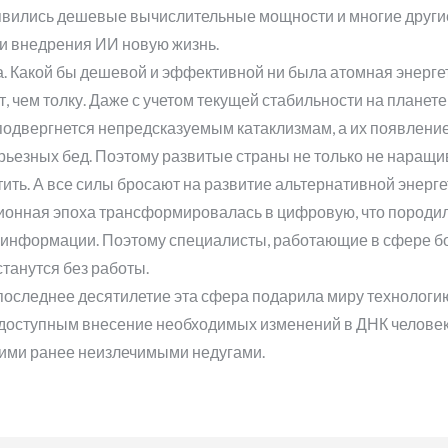
появились дешевые вычислительные мощности и многие друг
 и внедрения ИИ новую жизнь.
. Какой бы дешевой и эффективной ни была атомная энергети
, чем толку. Даже с учетом текущей стабильности на планет
подвергнется непредсказуемым катаклизмам, а их появление
ерьезных бед. Поэтому развитые страны не только не наращи
тить. А все силы бросают на развитие альтернативной энерге
ционная эпоха трансформировалась в цифровую, что породи
 информации. Поэтому специалисты, работающие в сфере бо
танутся без работы.
 последнее десятилетие эта сфера подарила миру технологи
 доступным внесение необходимых изменений в ДНК человек
гими ранее неизлечимыми недугами.