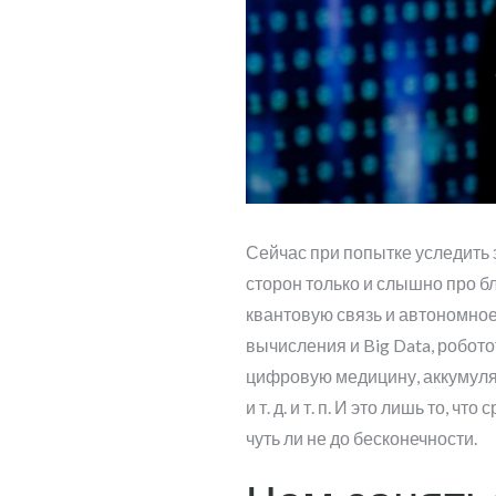
Сейчас при попытке уследить 
сторон только и слышно про б
квантовую связь и автономно
вычисления и Big Data, робот
цифровую медицину, аккумуля
и т. д. и т. п. И это лишь то, 
чуть ли не до бесконечности.