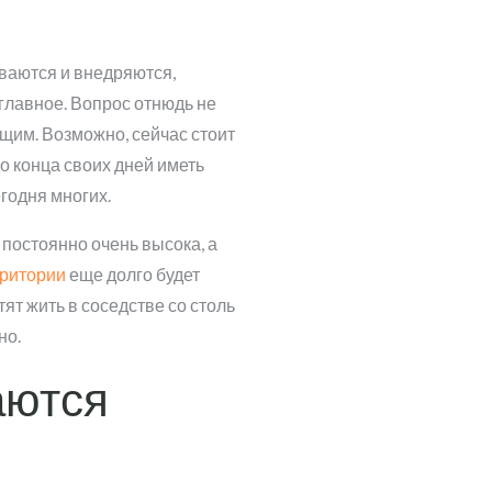
ваются и внедряются,
 главное. Вопрос отнюдь не
ящим. Возможно, сейчас стоит
до конца своих дней иметь
годня многих.
 постоянно очень высока, а
рритории
еще долго будет
ят жить в соседстве со столь
но.
аются