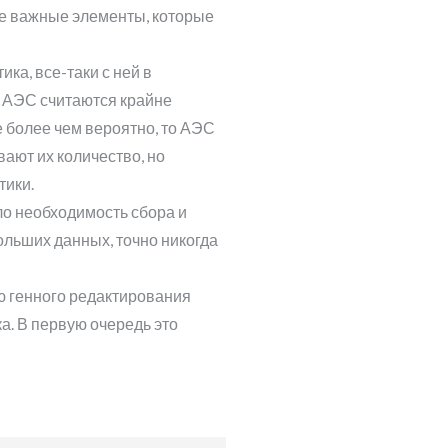
ие важные элементы, которые
ка, все-таки с ней в
е АЭС считаются крайне
 более чем вероятно, то АЭС
вают их количество, но
тики.
ло необходимость сбора и
льших данных, точно никогда
ю генного редактирования
а. В первую очередь это