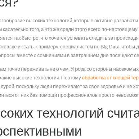
ся?
огообразие высоких технологий, которые активно разрабаты
касательно того, а что же среди этого всего по-настоящему
ется так быстро, что хочется успевать следить за происход
жевске и стать, к примеру, специалистом по Big Data, чтобы 
вопросы вместе с сомнениями в завтрашнем дне посещают се
рам точно переживать не о чем. Угроза со стороны насекомых
икакие высокие технологии. Поэтому
обработка от клещей те
урой, поскольку люди переживают за свое здоровье и не хот
виться от них без помощи профессионалов просто невозмож
ысоких технологий счит
рспективными