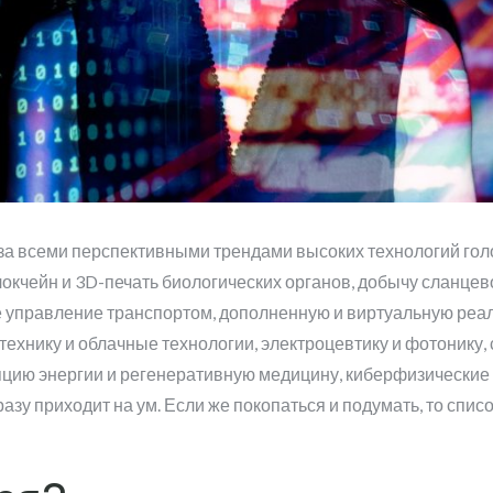
за всеми перспективными трендами высоких технологий голо
локчейн и 3D-печать биологических органов, добычу сланцев
е управление транспортом, дополненную и виртуальную реа
отехнику и облачные технологии, электроцевтику и фотонику,
цию энергии и регенеративную медицину, киберфизические 
что сразу приходит на ум. Если же покопаться и подумать, то сп