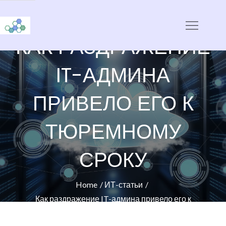
Skip
to
CloudStorage
content
КАК РАЗДРАЖЕНИЕ
IT-АДМИНА
ПРИВЕЛО ЕГО К
ТЮРЕМНОМУ
СРОКУ
Home
ИТ-статьи
Как раздражение IT-админа привело его к
тюремному сроку