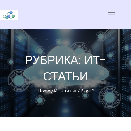
Skip
to
CloudStorage
content
РУБРИКА:
ИТ-
СТАТЬИ
Home
ИТ-статьи
Page 3